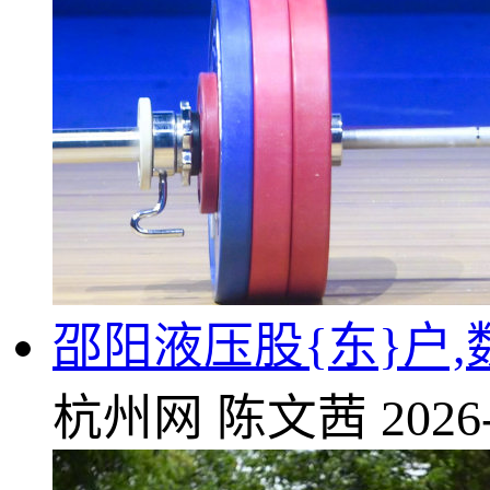
邵阳液压股{东}户,数
杭州网
陈文茜
2026