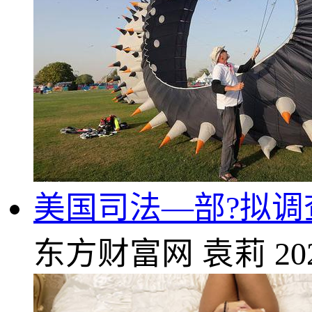
美国司法—部?拟调
东方财富网
袁莉
20