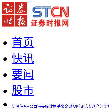
首页
快讯
要闻
股市
新股
信披+
公司
港美股
数据
基金
金融
视听
评论
专题
产经
创