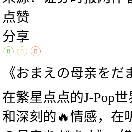
点赞
分享
《おまえの母亲をだ
在繁星点点的J-Po
和深刻的🔥情感，