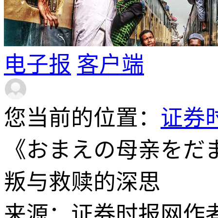
电子报
客户端
您当前的位置：
证券
《おまえの母亲をだ
叛与救赎的深思
来源：证券时报网
作