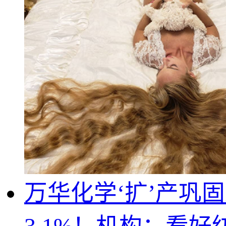
万华化学‘扩’产巩固