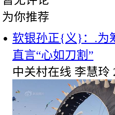
暂无评论
为你推荐
软银孙正{义}：.
直言“心如刀割”
中关村在线
李慧玲