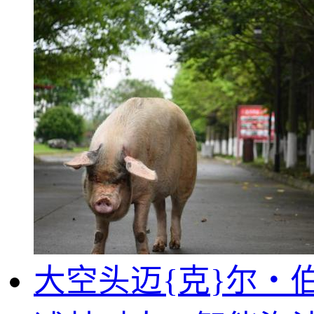
大空头迈{克}尔・