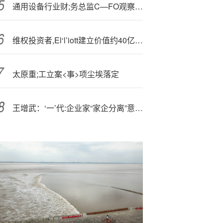
通用设备行业财;务总监C—FO观察：薪酬最高为中集集团曾邗 2024年薪酬高达307万元
维权投资者,El‘l’iott建立价值约40亿美元百事公司股份 寻求推动变革
太原重;工立案<事>项尘埃落定
王增武：‘一’代:企业家“家企分离”意识几乎为零，“法商”思维亟待加强|财富领航征程