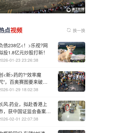
热点
视频
换一换
负债238亿<！>乐视?网
拟投1.8亿元炒股打新！
2026-01-23 23:26:38
创<新>药的?“效率魔
咒”，百奥赛图要来破一
破？
2026-01-29 18:02:38
长风.药业，拟赴香港上
市，获中国证监会备案通
知书
2026-02-01 22:07:38