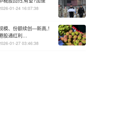
中概股回归,有望?加速
2026-01-24 16:07:38
规模、份额续创—新高,！
港股通红利
ETF（513530）跟踪指
2026-01-27 03:46:38
数股息率突破6.3%！