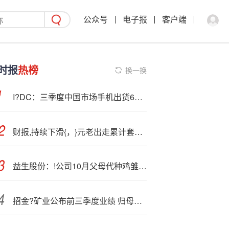
公众号
电子报
客户端
时报
热榜
换一换
I?DC：三季度中国市场手机出货6840万台 vivo第一！
财报,持续下滑{，}元老出走累计套现近6亿...太平鸟还能“高飞”吗？
益生股份：!公司10月父母代种鸡雏鸡报价为52元/套
招金?矿业公布前三季度业绩 归母净利润约21.17亿元同比增长140.43%