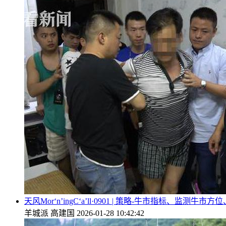
天风Mor‘n’ingC‘a’ll·0901 | 策略-牛市指标、监
羊城派
高建国
2026-01-28 10:42:42