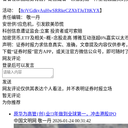
活动：【
8cjVGdkyAuHwSRRkeCZXbTJuTftKYX
】
责任编辑： 敬一丹
安世供?应危机，引发欧美恐慌
科创信息遭证监会:立案 投资者或可索赔
加密货币,ETF及相关<概>念股走高 博雅互动涨超6%嘉实以太
声明：证券时报力求信息真实、准确，文章提及内容仅供参考
下载“证券时报”官方APP，或关注官方微信公众号，即可随
网友评论
登录
后可以发言
发送
网友评论仅供其表达个人看法，并不表明证券时报立场
暂无评论
为你推荐
原华为高管{创}业!3年做到全球第一，冲击港股IPO
中国文明网
敬一丹
2026-01-24 00:31:42