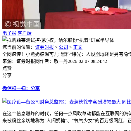
电子报
客户端
您当前的位置：
证券时报
>
公司
>
正文
全网疯传！小熊奶糖温可儿“黑料”曝光：人设崩塌还是另有隐
来源：证券时报网
作者：敬一丹
2026-02-07 08:24:42
点赞
分享
微信扫一扫：分享
在这个信息爆炸的时代，任何一点风吹草动都能在互联网的海
来被粉丝亲切地称为“人间奶糖”、“氧气少女”的百万级网红