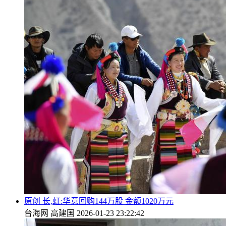
原创 长,虹:华意回购144万股 金额1020万元
台海网
高建国
2026-01-23 23:22:42