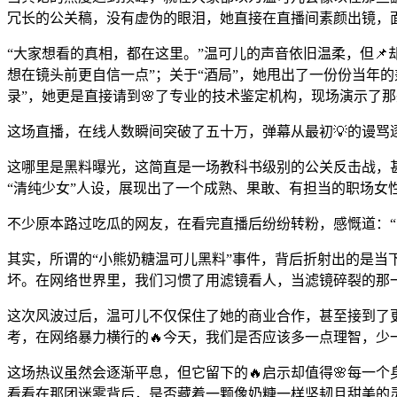
冗长的公关稿，没有虚伪的眼泪，她直接在直播间素颜出镜，面
“大家想看的真相，都在这里。”温可儿的声音依旧温柔，但📌
想在镜头前更自信一点”；关于“酒局”，她甩出了一份份当年
录”，她更是直接请到🌸了专业的技术鉴定机构，现场演示了
这场直播，在线人数瞬间突破了五十万，弹幕从最初💡的谩骂逐
这哪里是黑料曝光，这简直是一场教科书级别的公关反击战，
“清纯少女”人设，展现出了一个成熟、果敢、有担当的职场女
不少原本路过吃瓜的网友，在看完直播后纷纷转粉，感慨道：“
其实，所谓的“小熊奶糖温可儿黑料”事件，背后折射出的是当
坏。在网络世界里，我们习惯了用滤镜看人，当滤镜碎裂的那一
这次风波过后，温可儿不仅保住了她的商业合作，甚至接到了更
考，在网络暴力横行的🔥今天，我们是否应该多一点理智，
这场热议虽然会逐渐平息，但它留下的🔥启示却值得🌸每一
看看在那团迷雾背后，是否藏着一颗像奶糖一样坚韧且甜美的