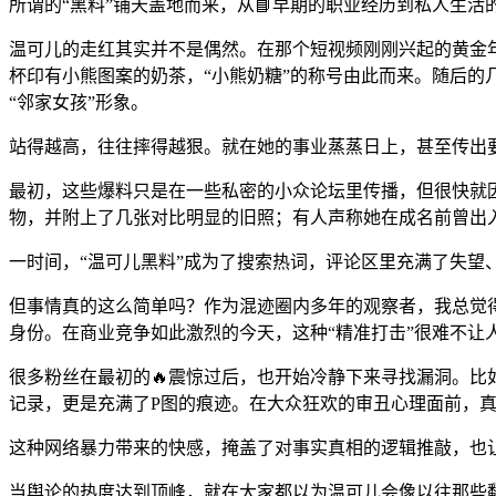
所谓的“黑料”铺天盖地而来，从📘早期的职业经历到私人生
温可儿的走红其实并不是偶然。在那个短视频刚刚兴起的黄金
杯印有小熊图案的奶茶，“小熊奶糖”的称号由此而来。随后
“邻家女孩”形象。
站得越高，往往摔得越狠。就在她的事业蒸蒸日上，甚至传出要
最初，这些爆料只是在一些私密的小众论坛里传播，但很快就因
物，并附上了几张对比明显的旧照；有人声称她在成名前曾出
一时间，“温可儿黑料”成为了搜索热词，评论区里充满了失望
但事情真的这么简单吗？作为混迹圈内多年的观察者，我总觉
身份。在商业竞争如此激烈的今天，这种“精准打击”很难不让
很多粉丝在最初的🔥震惊过后，也开始冷静下来寻找漏洞。比
记录，更是充满了P图的痕迹。在大众狂欢的审丑心理面前，真
这种网络暴力带来的快感，掩盖了对事实真相的逻辑推敲，也
当舆论的热度达到顶峰，就在大家都以为温可儿会像以往那些