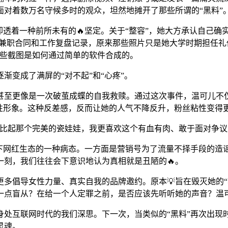
对着数万名守候多时的观众，坦然地摊开了那些所谓的“黑料”
却透着一种前所未有的🔥坚定。关于“整容”，她大方承认自己确
的兼职合同和工作复盘记录，原来那些照片只是她大学时期担任礼
那些截图是如何通过简单的软件合成的。
渐变成了满屏的“对不起”和“心疼”。
甚至更像是一次破茧成蝶的自我救赎。通过这次事件，温可儿不
性形象。这种反差感，反而让她的人气不降反升，粉丝粘性变得
比起那个完美的瓷娃娃，我更喜欢这个有血有肉、敢于面对争议
下网红生态的一种病态。一方面是营销号为了流量不择手段的造谣
刻，我们往往会下意识地认为真相就是丑陋的🔥。
多倡导女性力量、真实自我的品牌邀约。原本💡旨在毁灭她的
少一点盲从？在给一个人定罪之前，是否应该先听听她的声音？温
个身处互联网时代的我们深思。下一次，当类似的“黑料”再次出
灵魂。