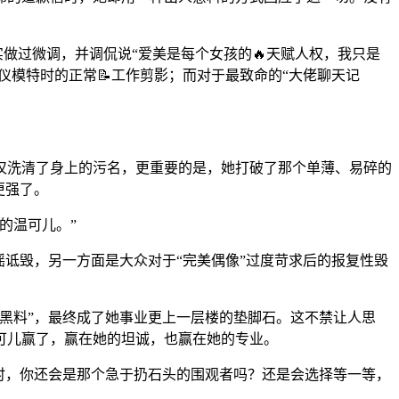
。
实做过微调，并调侃说“爱美是每个女孩的🔥天赋人权，我只是
仪模特时的正常📝工作剪影；而对于最致命的“大佬聊天记
仅洗清了身上的污名，更重要的是，她打破了那个单薄、易碎的
更强了。
的温可儿。”
诋毁，另一方面是大众对于“完美偶像”过度苛求后的报复性毁
“黑料”，最终成了她事业更上一层楼的垫脚石。这不禁让人思
可儿赢了，赢在她的坦诚，也赢在她的专业。
现时，你还会是那个急于扔石头的围观者吗？还是会选择等一等，