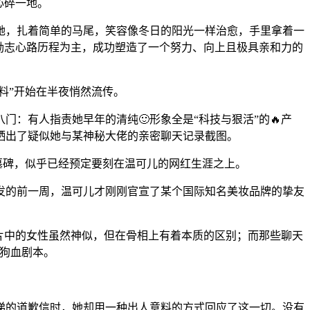
心碎一地。
她，扎着简单的马尾，笑容像冬日的阳光一样治愈，手里拿着一
励志心路历程为主，成功塑造了一个努力、向上且极具亲和力的
料”开始在半夜悄然流传。
：有人指责她早年的清纯🙂形象全是“科技与狠活”的🔥产
晒出了疑似她与某神秘大佬的亲密聊天记录截图。
墓碑，似乎已经预定要刻在温可儿的网红生涯之上。
发的前一周，温可儿才刚刚官宣了某个国际知名美妆品牌的挚友
照片中的女性虽然神似，但在骨相上有着本质的区别；而那些聊天
的狗血剧本。
涕的道歉信时，她却用一种出人意料的方式回应了这一切。没有