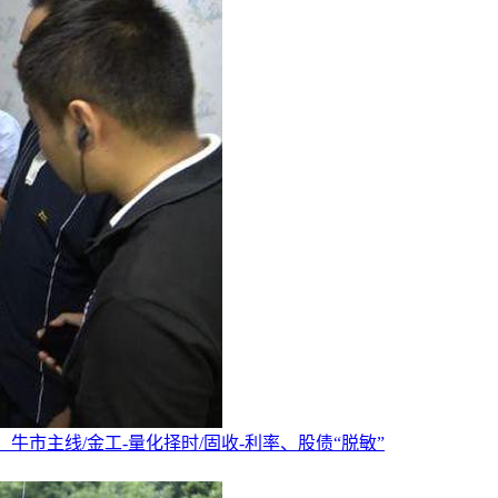
测牛市方位、牛市主线/金工-量化择时/固收-利率、股债“脱敏”