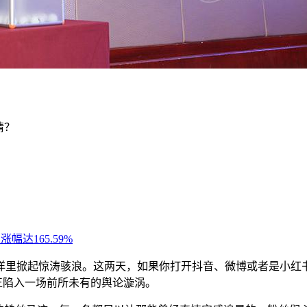
情？
洋里掀起惊涛骇浪。这两天，如果你打开抖音、微博或者是小红书
，正陷入一场前所未有的舆论漩涡。