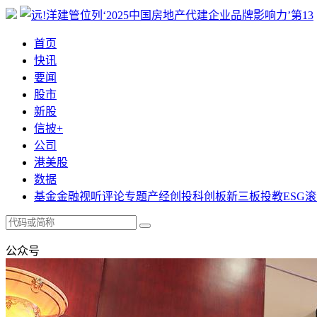
首页
快讯
要闻
股市
新股
信披+
公司
港美股
数据
基金
金融
视听
评论
专题
产经
创投
科创板
新三板
投教
ESG
滚
公众号